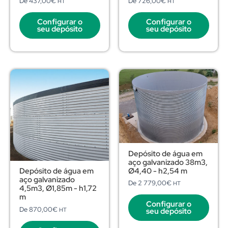
De
437,00
€
De
726,00
€
HT
HT
Configurar o
Configurar o
seu depósito
seu depósito
Depósito de água em
aço galvanizado 38m3,
Ø4,40 - h2,54 m
Depósito de água em
aço galvanizado
De
2 779,00
€
HT
4,5m3, Ø1,85m - h1,72
m
Configurar o
De
870,00
€
HT
seu depósito