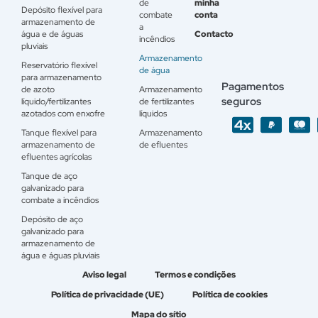
de
minha
Depósito flexível para
combate
conta
armazenamento de
a
água e de águas
Contacto
incêndios
pluviais
Armazenamento
Reservatório flexível
de água
para armazenamento
Pagamentos
de azoto
Armazenamento
seguros
líquido/fertilizantes
de fertilizantes
azotados com enxofre
líquidos
Tanque flexível para
Armazenamento
armazenamento de
de efluentes
efluentes agrícolas
Tanque de aço
galvanizado para
combate a incêndios
Depósito de aço
galvanizado para
armazenamento de
água e águas pluviais
Aviso legal
Termos e condições
Política de privacidade (UE)
Política de cookies
Mapa do sítio