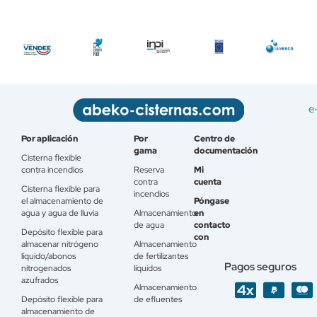
e
Por aplicación
Por
Centro de
gama
documentación
Cisterna flexible
contra incendios
Reserva
Mi
contra
cuenta
Cisterna flexible para
incendios
el almacenamiento de
Póngase
agua y agua de lluvia
Almacenamiento
en
de agua
contacto
Depósito flexible para
con
almacenar nitrógeno
Almacenamiento
líquido/abonos
de fertilizantes
Pagos seguros
nitrogenados
líquidos
azufrados
Almacenamiento
Depósito flexible para
de efluentes
almacenamiento de