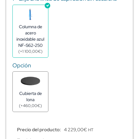
contra
incendios
de
acero
Columna de
galvanizado
acero
60m3
inoxidable azul
-
NF-S62-250
Ø7,92m
(
+
1 100,00
€
)
-
h1,72m
Opción
cantidad
Cubierta de
lona
(
+
460,00
€
)
Precio del producto:
4 229,00
€
HT